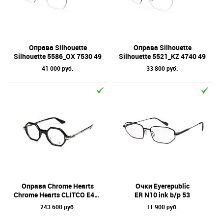
Отметки
Бренд
Коллекция
Оправа Silhouette
Оправа Silhouette
Silhouette 5586_OX 7530 49
Silhouette 5521_KZ 4740 49
Материал линз
41 000 руб.
33 800 руб.
Форма оправы
Тип оправы
Цвет линз
Цвет оправы
Технология оптики
Материал оправы
Оправа Chrome Hearts
Очки Eyerepublic
Chrome Hearts СLITCO E46 BK 46
ER N10 ink b/p 53
243 600 руб.
11 900 руб.