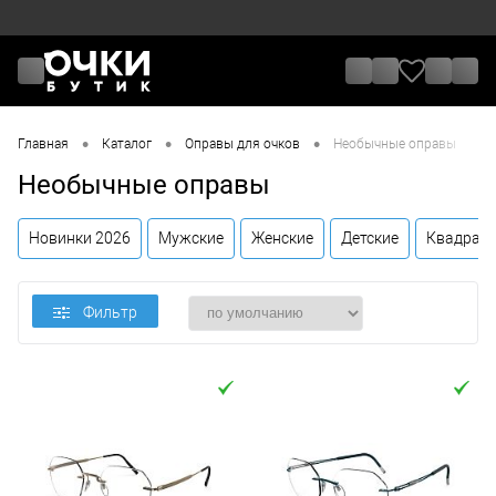
•
•
•
Главная
Каталог
Оправы для очков
Необычные оправы
Необычные оправы
Новинки 2026
Мужские
Женские
Детские
Квадрат
Фильтр
Цена
От
До
Назначение / Пол