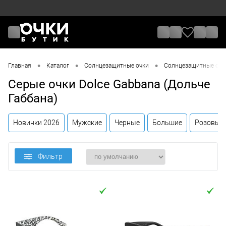
•
•
•
Главная
Каталог
Солнцезащитные очки
Солнцезащитные очки
Серые очки Dolce Gabbana (Дольче
Габбана)
Новинки 2026
Мужские
Черные
Большие
Розовые
Фильтр
Цена
От
До