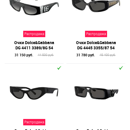
Назначение / Пол
Отметки
Бренд
Распродажа
Распродажа
Материал линз
Очки Dolce&Gabbana
Очки Dolce&Gabbana
Форма оправы
DG 4411 3389/8G 54
DG 4445 3355/87 54
31 150 руб.
31 780 руб.
44 500 руб.
45 400 руб.
Тип оправы
Цвет линз
Цвет оправы
Технология оптики
Материал оправы
Распродажа