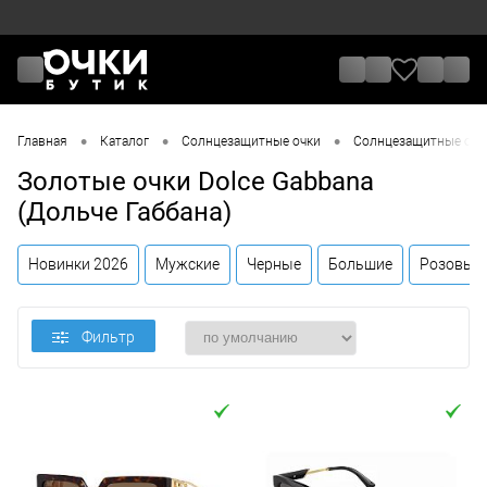
•
•
•
Главная
Каталог
Солнцезащитные очки
Солнцезащитные очки
Золотые очки Dolce Gabbana
(Дольче Габбана)
Новинки 2026
Мужские
Черные
Большие
Розовые
Фильтр
Цена
От
До