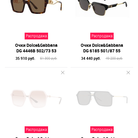
Назначение / Пол
Отметки
Бренд
Распродажа
Распродажа
Материал линз
Очки Dolce&Gabbana
Очки Dolce&Gabbana
Форма оправы
DG 4446B 502/73 53
DG 6185 501/87 55
35 910 руб.
34 440 руб.
51 300 руб.
49 200 руб.
Тип оправы
Цвет линз
Цвет оправы
Технология оптики
Материал оправы
Распродажа
Распродажа