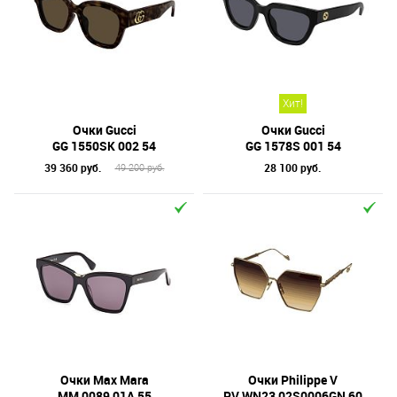
Назначение / Пол
Отметки
Бренд
Хит!
Коллекция
Очки Gucci
Очки Gucci
Материал линз
GG 1550SK 002 54
GG 1578S 001 54
39 360 руб.
28 100 руб.
49 200 руб.
Форма оправы
Тип оправы
Цвет линз
Цвет оправы
Технология оптики
Материал оправы
Очки Max Mara
Очки Philippe V
MM 0089 01A 55
PV WN23 02S0006GN 60