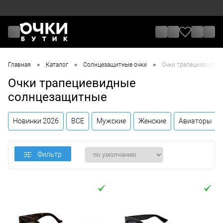
•
•
•
Главная
Каталог
Солнцезащитные очки
Очки трапециевидны
Очки трапециевидные
солнцезащитные
Новинки 2026
ВСЕ
Мужские
Женские
Авиаторы
Фильтр
Цена
От
До