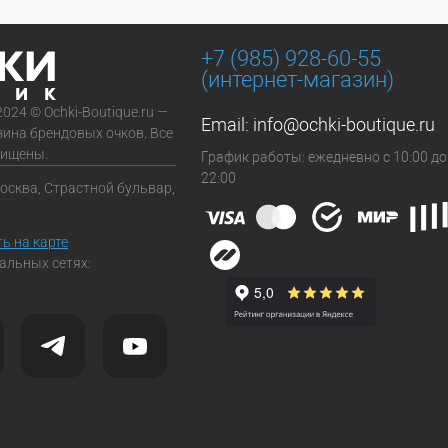
+7 (985) 928-60-55
(интернет-магазин)
2024 © Ochki-Boutique.ru —
Email:
info@ochki-boutique.ru
зина брендовых очков. Все
щищены.
График работы: ежедневно с 10:00 до
22:00
Москва, Страстной бульвар,
ь на карте
альных сетях: