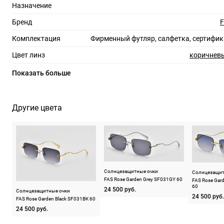
Назначение
Бренд
F
Комплектация
Фирменный футляр, салфетка, сертифик
Цвет линз
коричневы
Материал линз
Показать больше
Защита линз
100%
Степень затемнения
Другие цвета
RX-адаптация
Форма оправы
пря
Тип оправы
бе
Цвет оправы
Солнцезащитные очки
Солнцезащит
FAS Rose Garden Grey SF031GY 60
FAS Rose Gar
Материал оправы
60
24 500 руб.
Солнцезащитные очки
24 500 руб.
FAS Rose Garden Black SF031BK 60
Страна производства
24 500 руб.
Производитель
Визуал Визионари Лтд, СК, Юнит 34-35, Артис