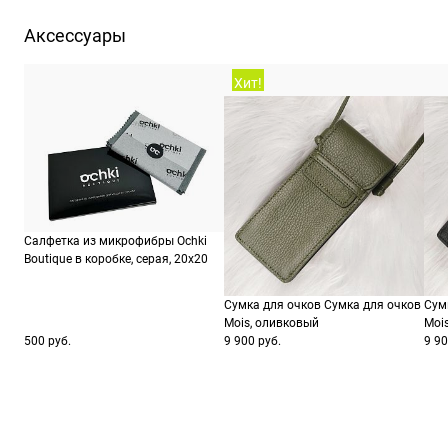
52-56 Стандарт Роад, Лондо
Аксессуары
ШтрихКод
61
Хит!
Салфетка из микрофибры Ochki
Boutique в коробке, серая, 20х20
Сумка для очков Сумка для очков
Сум
Mois, оливковый
Moi
500 руб.
9 900 руб.
9 90