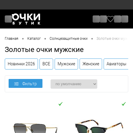
•
•
•
Главная
Каталог
Солнцезащитные очки
Золотые очки мужск
Золотые очки мужские
Новинки 2026
ВСЕ
Мужские
Женские
Авиаторы
Фильтр
Цена
От
До
Назначение / Пол