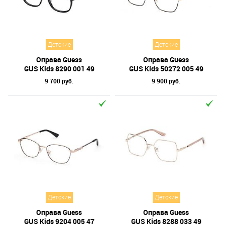
Отметки
Бренд
Детские
Детские
Коллекция
Оправа Guess
Оправа Guess
Материал линз
GUS Kids 8290 001 49
GUS Kids 50272 005 49
9 700 руб.
9 900 руб.
Форма оправы
Тип оправы
Цвет линз
Цвет оправы
Технология оптики
Материал оправы
Детские
Детские
Оправа Guess
Оправа Guess
GUS Kids 9204 005 47
GUS Kids 8288 033 49