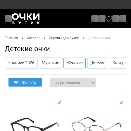
•
•
•
Главная
Каталог
Оправы для очков
Детские очки
Детские очки
Новинки 2026
Мужские
Женские
Детские
Квадрат
Фильтр
Цена
От
До
Назначение / Пол