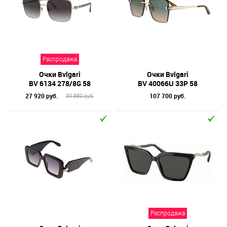
Назначение / Пол
Отметки
Бренд
Распродажа
Материал линз
Очки Bvlgari
Очки Bvlgari
Форма оправы
BV 6134 278/8G 58
BV 40066U 33P 58
27 920 руб.
107 700 руб.
39 880 руб.
Тип оправы
Цвет линз
Цвет оправы
Технология оптики
Материал оправы
Распродажа