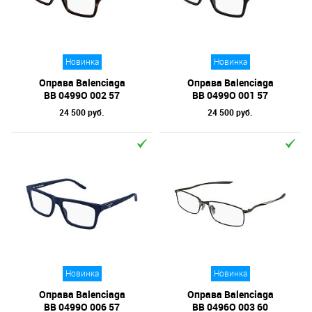
Отметки
Бренд
Новинка
Новинка
Форма оправы
Оправа Balenciaga
Оправа Balenciaga
Тип оправы
BB 0499O 002 57
BB 0499O 001 57
24 500 руб.
24 500 руб.
Цвет линз
Цвет оправы
Технология оптики
Материал оправы
Новинка
Новинка
Оправа Balenciaga
Оправа Balenciaga
BB 0499O 006 57
BB 0496O 003 60