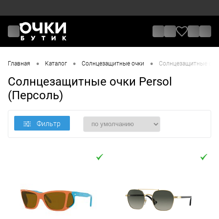
•
•
•
Главная
Каталог
Солнцезащитные очки
Солнцезащитные очки
Солнцезащитные очки Persol
(Персоль)
Фильтр
Цена
От
До
Назначение / Пол
Отметки