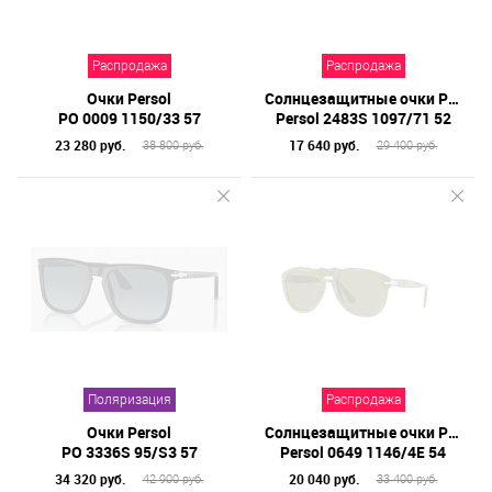
Бренд
Распродажа
Распродажа
Материал линз
Очки Persol
Солнцезащитные очки Persol
Форма оправы
PO 0009 1150/33 57
Persol 2483S 1097/71 52
23 280 руб.
17 640 руб.
38 800 руб.
29 400 руб.
Цвет линз
Цвет оправы
Технология оптики
Материал оправы
Поляризация
Распродажа
Очки Persol
Солнцезащитные очки Persol
PO 3336S 95/S3 57
Persol 0649 1146/4E 54
34 320 руб.
20 040 руб.
42 900 руб.
33 400 руб.