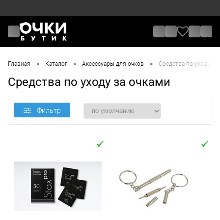
•
•
•
Главная
Каталог
Аксессуары для очков
Средства по уходу за
Средства по уходу за очками
Фильтр
Цена
От
До
Отметки
Бренд