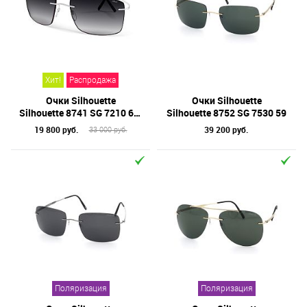
Назначение / Пол
Отметки
Бренд
Хит!
Распродажа
Материал линз
Очки Silhouette
Очки Silhouette
Форма оправы
Silhouette 8741 SG 7210 60 (уценено)
Silhouette 8752 SG 7530 59
19 800 руб.
39 200 руб.
33 000 руб.
Тип оправы
Цвет линз
Цвет оправы
Технология оптики
Материал оправы
Поляризация
Поляризация