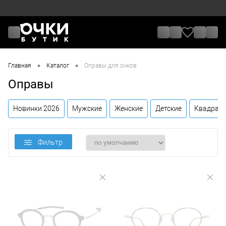
•
•
Главная
Каталог
Оправы для очков
Оправы
Новинки 2026
Мужские
Женские
Детские
Квадрат
Фильтр
Цена
От
До
Назначение / Пол