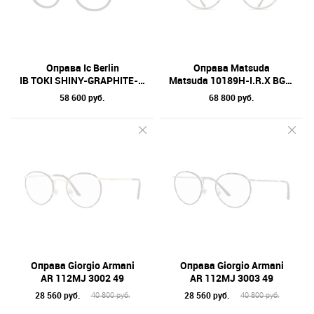
Отметки
Бренд
Коллекция
Оправа Ic Berlin
Оправа Matsuda
IB TOKI SHINY-GRAPHITE-BLK-ROUGH/FLEX 46
Matsuda 10189H-I.R.X BG-DEM 45
Материал линз
58 600 руб.
68 800 руб.
Форма оправы
Тип оправы
Цвет линз
Цвет оправы
Технология оптики
Материал оправы
Оправа Giorgio Armani
Оправа Giorgio Armani
AR 112MJ 3002 49
AR 112MJ 3003 49
28 560 руб.
28 560 руб.
40 800 руб.
40 800 руб.