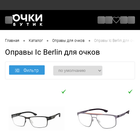
•
•
•
Главная
Каталог
Оправы для очков
Оправы Ic Berlin для очко
Оправы Ic Berlin для очков
Фильтр
Цена
От
До
Назначение / Пол
Отметки