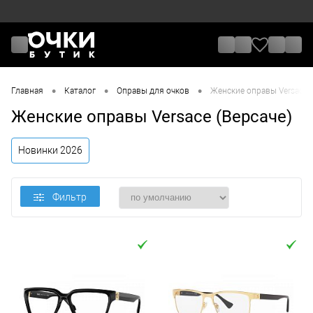
•
•
•
Главная
Каталог
Оправы для очков
Женские оправы Versace (
Женские оправы Versace (Версаче)
Новинки 2026
Фильтр
Цена
От
До
Назначение / Пол