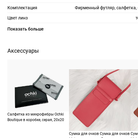
Комплектация
Фирменный футляр, салфетка,
Цвет линз
т
Материал линз
Показать больше
Защита линз
100%
Степень затемнения
Аксессуары
Форма оправы
Цвет оправы
Материал оправы
Страна производства
Производитель
Керинг Айвеа С.п.А. Виа Альтикьеро 180, 3
ШтрихКод
84
Салфетка из микрофибры Ochki
Boutique в коробке, серая, 20х20
Сумка для очков Сумка для очков
Сум