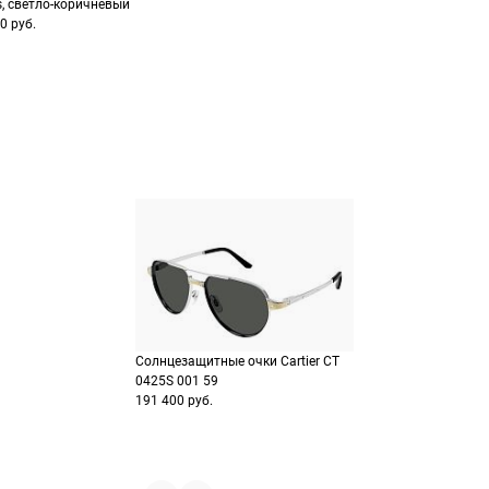
s, светло-коричневый
Выберите способ опла
Оплатите покупку цел
0 руб.
или частями в Сплит.
Оплатите часть от су
Продолжить пок
Продолжить пок
Солнцезащитные очки Cartier CT
0425S 001 59
191 400 руб.