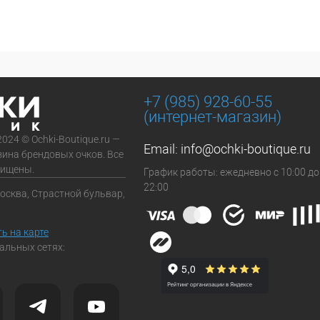
+7 (985) 928-60-55
(интернет-магазин)
2024 © Ochki-Boutique.ru —
Email:
info@ochki-boutique.ru
зина брендовых очков. Все
щищены.
График работы: ежедневно с 10:00 до
22:00
Москва, Страстной бульвар,
ь на карте
альных сетях: