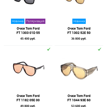
Отметки
Бренд
Новинка
Поляризация
Новинка
Коллекция
Очки Tom Ford
Очки Tom Ford
Материал линз
FT 1303 01D 55
FT 1302 52E 50
45 400 руб.
36 800 руб.
Форма оправы
Тип оправы
Цвет линз
Цвет оправы
Технология оптики
Материал оправы
Очки Tom Ford
Очки Tom Ford
FT 1182 05E 00
FT 1044 93E 60
49 800 руб.
53 600 руб.