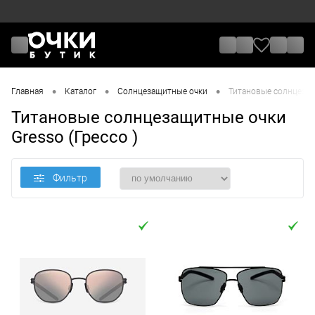
•
•
•
Главная
Каталог
Солнцезащитные очки
Титановые солнцезащи
Титановые солнцезащитные очки
Gresso (Грессо )
Фильтр
Цена
От
До
Назначение / Пол
Отметки