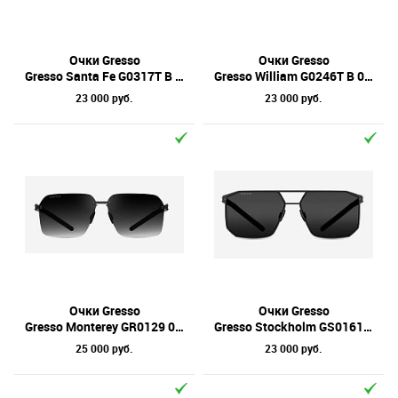
Бренд
Материал линз
Очки Gresso
Очки Gresso
Gresso Santa Fe G0317T B 37S 51
Gresso William G0246T B 01S 62
Форма оправы
23 000 руб.
23 000 руб.
Тип оправы
Цвет линз
Цвет оправы
Технология оптики
Материал оправы
Очки Gresso
Очки Gresso
Gresso Monterey GR0129 01 60
Gresso Stockholm GS0161 02 63
25 000 руб.
23 000 руб.