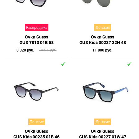
Отметки
Бренд
Распродажа
Детские
Материал линз
Очки Guess
Очки Guess
Форма оправы
GUS 7813 01B 58
GUS Kids 00237 32N 48
8 320 руб.
11 800 руб.
10 400 руб.
Тип оправы
Цвет линз
Цвет оправы
Технология оптики
Материал оправы
Детские
Детские
Очки Guess
Очки Guess
GUS Kids 00235 01B 46
GUS Kids 00227 01W 47