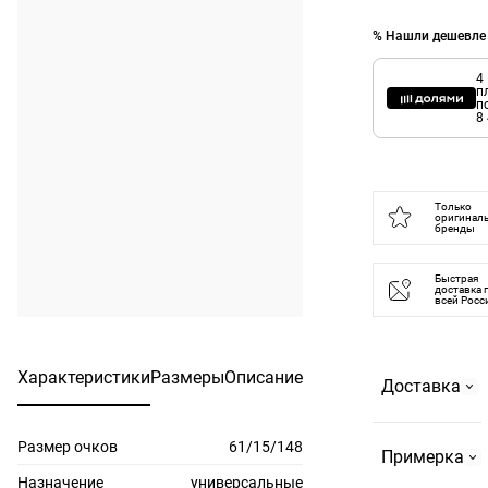
% Нашли дешевле
4
п
п
8
Только
оригинал
бренды
Быстрая
доставка 
всей Росс
Характеристики
Размеры
Описание
Доставка
Размер очков
61/15/148
Самовывоз
Примерка
На
Назначение
универсальные