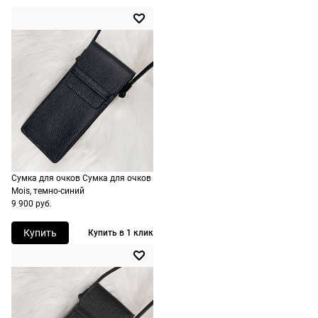
Форма оправы
трапециевидная
минут. Если
МКАД
очки не
Цвет оправы
черный
По Москве —
подойдут,
бесплатно,
Материал оправы
ацетат
ничего
на
Страна производства
Италия
оплачивать
следующий
не нужно.
Производитель
Керинг Айвеа С.п.А. Виа
день после
Альтикьеро 180, 35135
оформления
Падуя, Италия
По России
заказа.
ШтрихКод
889652453149
1500 руб.
Доставка за
включая
МКАД
Сумка для очков Сумка для очков
доставку.
оплачивается
Mois, темно-синий
Оплата
дополнительн
9 900 руб.
очков на
— 700 руб.
месте после
Купить
Купить в 1 клик
независимо
примерки.
от суммы
Если очки не
выкупа.
подойдут,
дополнительн
По России
ничего