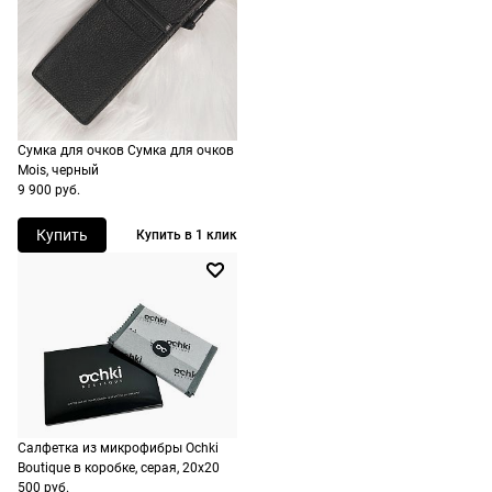
Доставляем
оплачивать
в любую
не нужно.
точку
России,
стоимость и
сроки
Сумка для очков Сумка для очков
рассчитывают
Mois, черный
при
9 900 руб.
оформлении
Купить
Купить в 1 клик
заказа в
корзине.
Срочная
доставка
По Москве
возможна
день в день,
Салфетка из микрофибры Ochki
по России
Boutique в коробке, серая, 20х20
есть
500 руб.