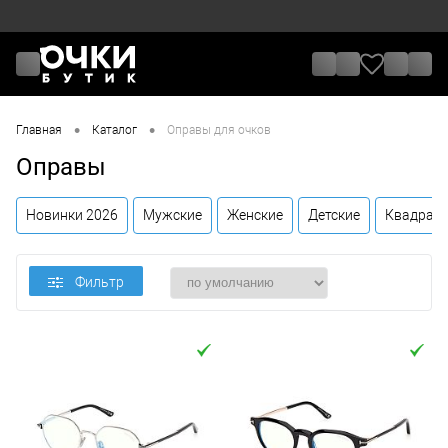
•
•
Главная
Каталог
Оправы для очков
Оправы
Новинки 2026
Мужские
Женские
Детские
Квадрат
Фильтр
Цена
От
До
Назначение / Пол