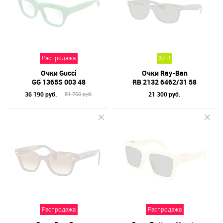
Назначение / Пол
Отметки
Бренд
Распродажа
Хит!
Коллекция
Очки Gucci
Очки Ray-Ban
Материал линз
GG 1365S 003 48
RB 2132 6462/31 58
36 190 руб.
21 300 руб.
51 700 руб.
Форма оправы
Тип оправы
Цвет линз
Цвет оправы
Технология оптики
Материал оправы
Распродажа
Распродажа