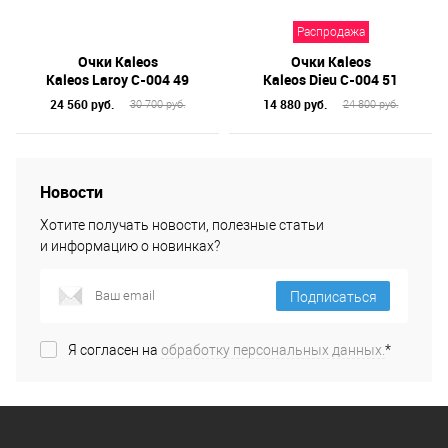
Бренд
Распродажа
Материал линз
Очки Kaleos
Очки Kaleos
Форма оправы
Kaleos Laroy C-004 49
Kaleos Dieu C-004 51
24 560 руб.
14 880 руб.
30 700 руб.
24 800 руб.
Цвет линз
Цвет оправы
Технология оптики
Новости
Материал оправы
Хотите получать новости, полезные статьи
и информацию о новинках?
Подписаться
Я согласен на
обработку персональных данных.
*