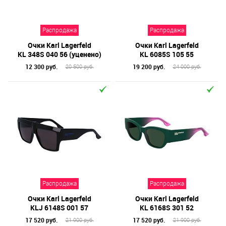
Бренд
Распродажа
Распродажа
Материал линз
Очки Karl Lagerfeld
Очки Karl Lagerfeld
Форма оправы
KL 348S 040 56 (уценено)
KL 6085S 105 55
12 300 руб.
19 200 руб.
20 500 руб.
24 000 руб.
Тип оправы
Цвет линз
Цвет оправы
Технология оптики
Материал оправы
Распродажа
Распродажа
Очки Karl Lagerfeld
Очки Karl Lagerfeld
KLJ 6148S 001 57
KL 6168S 301 52
17 520 руб.
17 520 руб.
21 900 руб.
21 900 руб.