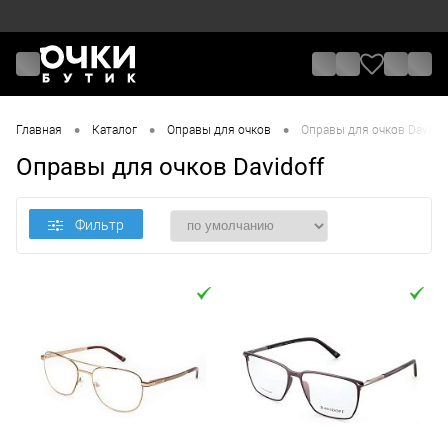
•
•
•
Главная
Каталог
Оправы для очков
Оправы для очков Davidof
Оправы для очков Davidoff
Фильтр
Цена
От
До
Назначение / Пол
Отметки