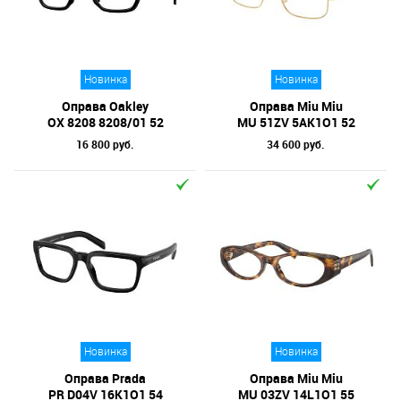
Отметки
Бренд
Новинка
Новинка
Коллекция
Оправа Oakley
Оправа Miu Miu
Материал линз
OX 8208 8208/01 52
MU 51ZV 5AK1O1 52
16 800 руб.
34 600 руб.
Форма оправы
Тип оправы
Цвет линз
Цвет оправы
Технология оптики
Материал оправы
Новинка
Новинка
Оправа Prada
Оправа Miu Miu
PR D04V 16K1O1 54
MU 03ZV 14L1O1 55