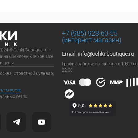
+7 (985) 928-60-55
(интернет-магазин)
2024 © Ochki-Boutique.ru —
Email:
info@ochki-boutique.ru
зина брендовых очков. Все
щищены.
График работы: ежедневно с 10:00 до
22:00
Москва, Страстной бульвар,
ь на карте
альных сетях: