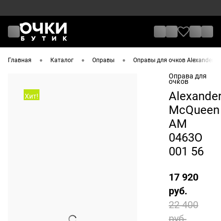
•
•
•
Главная
Каталог
Оправы
Оправы для очков Alexander M
Оправа для
очков
Alexande
Хит!
McQueen
AM
0463O
001 56
17 920
руб.
22 400
руб.