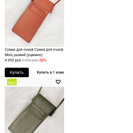
оплачивать
следующий
не нужно.
день после
оформления
По России
заказа.
1500 руб.
Доставка за
включая
МКАД
доставку.
оплачивается
Сумка для очков Сумка для очков
Оплата
дополнительн
Mois, рыжий (уценено)
очков на
4 950 руб.
9 900 руб.
-50%
— 700 руб.
месте после
независимо
Купить
Купить в 1 клик
примерки.
от суммы
Если очки не
Хит!
выкупа.
подойдут,
дополнительн
По России
ничего
Доставляем
оплачивать
в любую
не нужно.
точку
России,