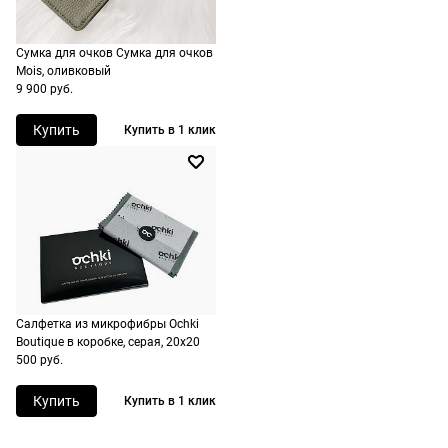
стоимость и
сроки
рассчитывают
Сумка для очков Сумка для очков
Mois, оливковый
при
9 900 руб.
оформлении
заказа в
Купить
Купить в 1 клик
корзине.
Срочная
доставка
По Москве
возможна
день в день,
по России
Салфетка из микрофибры Ochki
есть
Boutique в коробке, серая, 20х20
экспресс-
500 руб.
доставка.
Купить
Купить в 1 клик