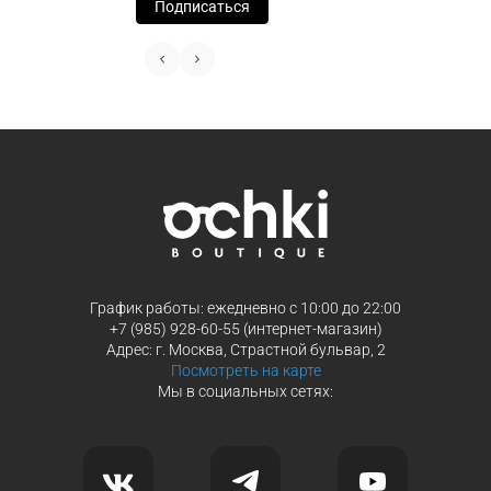
Подписаться
Выберите способ оплаты «Долями»
Оплатите покупку целиком через Пэ
или частями в Сплит.
Оплатите часть от суммы заказа
Продолжить покупки
Продолжить покупки
График работы: ежедневно с 10:00 до 22:00
+7 (985) 928-60-55 (интернет-магазин)
Адрес: г. Москва, Страстной бульвар, 2
Посмотреть на карте
Мы в социальных сетях: