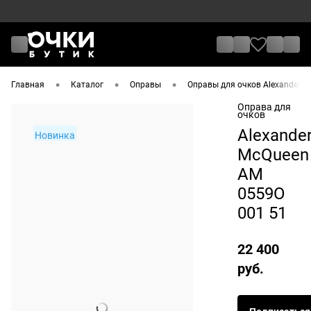
•
•
•
Главная
Каталог
Оправы
Оправы для очков Alexander M
Оправа для
очков
Alexande
Новинка
McQueen
AM
0559O
001 51
22 400
руб.