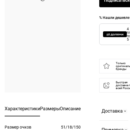
Подписаться
% Нашли дешевле
4
п
п
5
Только
оригинал
бренды
Быстрая
доставка 
всей Росс
Характеристики
Размеры
Описание
Доставка
Размер очков
51/18/150
Самовывоз
Примерка