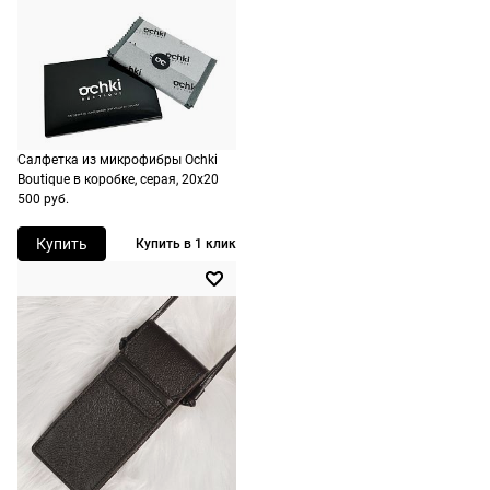
оформлении
заказа в
корзине.
Срочная
доставка
Салфетка из микрофибры Ochki
По Москве
Boutique в коробке, серая, 20х20
возможна
500 руб.
день в день,
Купить
Купить в 1 клик
по России
есть
экспресс-
доставка.