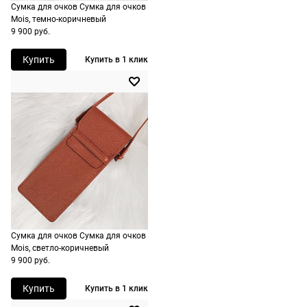
Сумка для очков Сумка для очков
доставку.
оплачивается
Mois, темно-коричневый
Оплата
дополнительн
9 900 руб.
очков на
— 700 руб.
месте после
Купить
Купить в 1 клик
независимо
примерки.
от суммы
Если очки не
выкупа.
подойдут,
дополнительн
По России
ничего
Доставляем
оплачивать
в любую
не нужно.
точку
России,
стоимость и
сроки
Сумка для очков Сумка для очков
рассчитывают
Mois, светло-коричневый
при
9 900 руб.
оформлении
Купить
Купить в 1 клик
заказа в