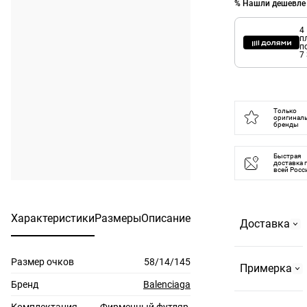
% Нашли дешевле
4
п
п
7
Только
оригинал
бренды
Быстрая
доставка 
всей Росс
Характеристики
Размеры
Описание
Доставка
Размер очков
58/14/145
Самовывоз
Примерка
На
Бренд
Balenciaga
Страстном