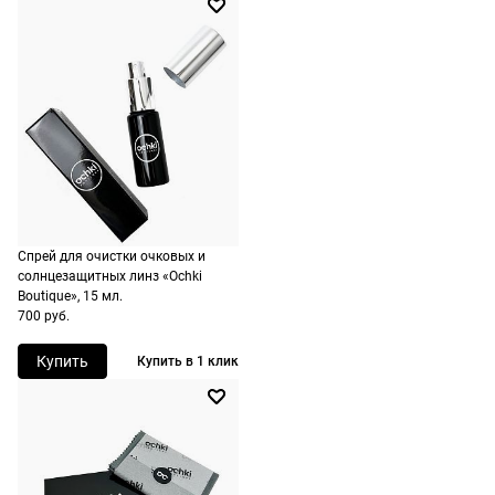
корзине.
Срочная
доставка
По Москве
возможна
день в день,
по России
есть
экспресс-
Спрей для очистки очковых и
доставка.
солнцезащитных линз «Ochki
Boutique», 15 мл.
700 руб.
Купить
Купить в 1 клик