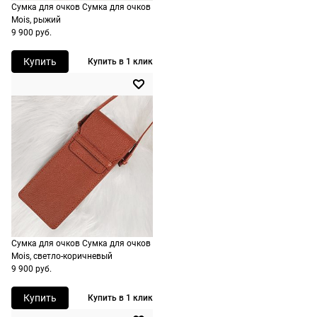
Сумка для очков Сумка для очков
доставку.
оплачивается
Mois, рыжий
Оплата
дополнительн
9 900 руб.
очков на
— 700 руб.
месте после
Купить
Купить в 1 клик
независимо
примерки.
от суммы
Если очки не
выкупа.
подойдут,
дополнительн
По России
ничего
Доставляем
оплачивать
в любую
не нужно.
точку
России,
стоимость и
сроки
Сумка для очков Сумка для очков
рассчитывают
Mois, светло-коричневый
при
9 900 руб.
оформлении
Купить
Купить в 1 клик
заказа в