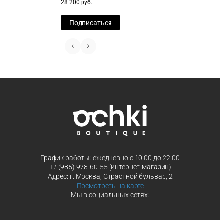
28 200 руб.
заказа
способах оплаты
Выберите способ оплаты «Долями»
Оплатите покупку целиком через Пэ
Подписаться
или частями в Сплит.
Оплатите часть от суммы заказа
Продолжить покупки
Продолжить покупки
График работы: ежедневно с 10:00 до 22:00
+7 (985) 928-60-55 (интернет-магазин)
Адрес: г. Москва, Страстной бульвар, 2
Посмотреть на карте
Мы в социальных сетях: