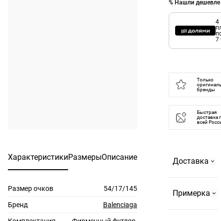
% Нашли дешевле
4
п
п
7
Только
оригинал
бренды
Быстрая
доставка 
всей Росс
Характеристики
Размеры
Описание
Доставка
Размер очков
54/17/145
Самовывоз
Примерка
На
Бренд
Balenciaga
Страстном