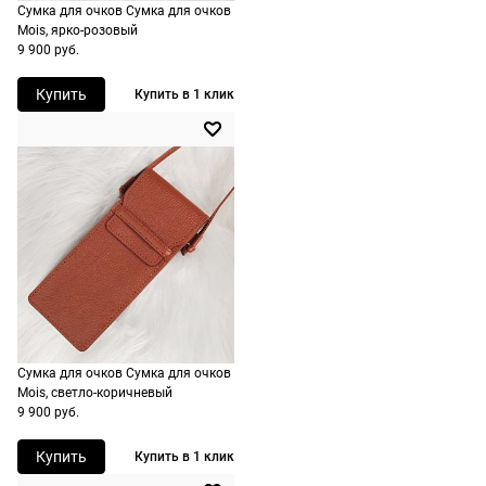
Сумка для очков Сумка для очков
доставку.
оплачивается
Mois, ярко-розовый
Оплата
дополнительн
9 900 руб.
очков на
— 700 руб.
месте после
Купить
Купить в 1 клик
независимо
примерки.
от суммы
Если очки не
выкупа.
подойдут,
дополнительн
По России
ничего
Доставляем
оплачивать
в любую
не нужно.
точку
России,
стоимость и
сроки
Сумка для очков Сумка для очков
рассчитывают
Mois, светло-коричневый
при
9 900 руб.
оформлении
Купить
Купить в 1 клик
заказа в