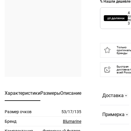
% Нашли дешевле
4
п
п
3
Только
оригинал
бренды
Быстрая
доставка 
всей Росс
Характеристики
Размеры
Описание
Доставка
Размер очков
53/17/135
Самовывоз
Примерка
На
Бренд
Blumarine
Страстном