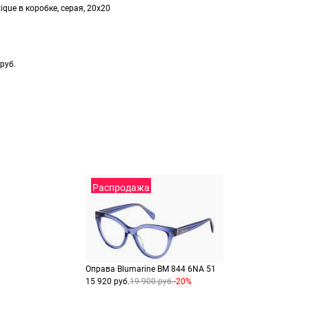
заказа
способах оплаты
ique в коробке, серая, 20х20
Выберите способ опла
Оплатите покупку цел
или частями в Сплит.
Оплатите часть от су
руб.
Продолжить пок
Продолжить пок
Распродажа
Оправа Blumarine BM 844 6NA 51
15 920 руб.
19 900 руб.
-20%