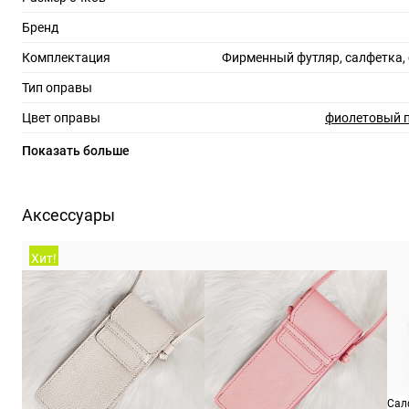
Бренд
Комплектация
Фирменный футляр, салфетка,
Тип оправы
Цвет оправы
фиолетовый 
Материал оправы
Показать больше
Страна производства
Производитель
Де Риго Вижн С.п.А., Италия, зона Индустриале
Аксессуары
12, 32013
ШтрихКод
19
Хит!
Назначение
Сал