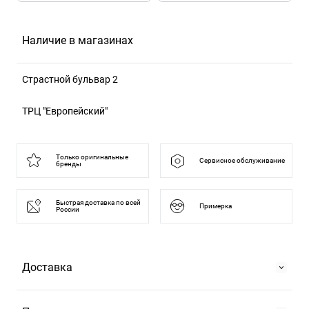
Наличие в магазинах
Страстной бульвар 2
125375, Москва г, б-р Страстной, д. 2
ТРЦ "Европейский"
121059, Москва г, пл Киевского Вокзала, д. 2
Часы работы: вс-чт с 10:00 до 22:00, пт-сб с 10:00 до 23:00
Только оригинальные
Сервисное обслуживание
бренды
Быстрая доставка по всей
Примерка
России
Доставка