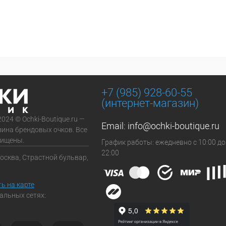
+7 (985) 928-60-55
(интернет-магазин)
2024 © Ochki-Boutique.ru —
Email:
info@ochki-boutique.ru
зина брендовых очков. Все
щищены.
График работы: ежедневно с 10:00 до
22:00
Москва, Страстной бульвар,
ь на карте
альных сетях: