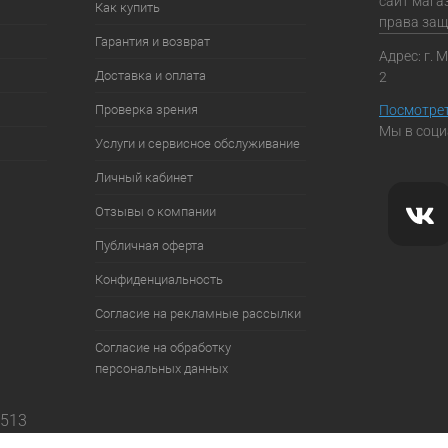
сайт мага
Как купить
права за
Гарантия и возврат
Адрес: г. 
Доставка и оплата
2
Проверка зрения
Посмотрет
Мы в соци
Услуги и сервисное обслуживание
Личный кабинет
Отзывы о компании
Публичная оферта
Конфиденциальность
Согласие на рекламные рассылки
Согласие на обработку
персональных данных
7513