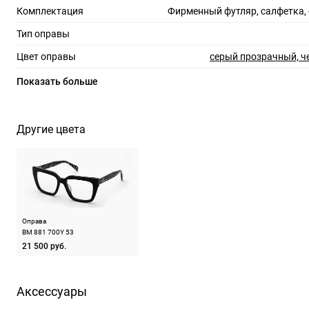
Комплектация
Фирменный футляр, салфетка,
Тип оправы
Цвет оправы
серый прозрачный, 
Материал оправы
Показать больше
Страна производства
Производитель
Де Риго Вижн С.п.А., Италия, зона Индустриале
Другие цвета
12, 32013
ШтрихКод
19
Назначение
Оправа
BM 881 700Y 53
21 500 руб.
Аксессуары