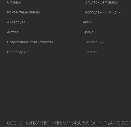
Оправы
Популярные товары
Контактные линзы
Распродажи и скидки
Аксессуары
Акции
Аутлет
Бренды
Подарочные сертификаты
О компании
Распродажа
Новости
ООО "ОЧКИ БУТИК", ИНН: 9715480390 ОГРН: 124770030