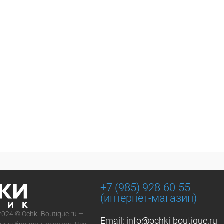
+7 (985) 928-60-55
(интернет-магазин)
2024 © Ochki-Boutique.ru —
Email:
info@ochki-boutique.ru