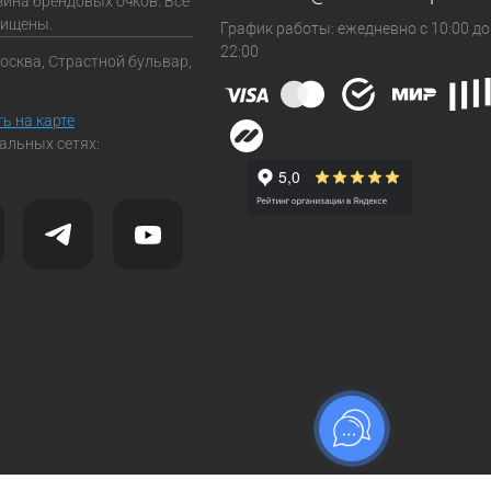
зина брендовых очков. Все
щищены.
График работы: ежедневно с 10:00 до
22:00
Москва, Страстной бульвар,
ь на карте
альных сетях: