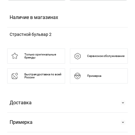
Наличие в магазинах
Страстной бульвар 2
125375, Москва г, б-р Страстной, д. 2
Только оригинальные
Сервисное обслуживание
бренды
Быстрая доставка по всей
Примерка
России
Доставка
Самовывоз
Примерка
На Страстном бульваре, 2 или в ТРЦ "Европейский".