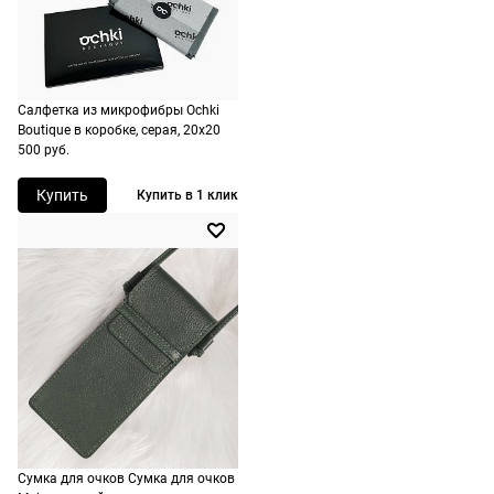
Назначение
мужские
на
оплачивать
следующий
не нужно.
день после
оформления
По России
заказа.
Салфетка из микрофибры Ochki
1500 руб.
Boutique в коробке, серая, 20х20
Доставка за
500 руб.
включая
МКАД
доставку.
оплачивается
Купить
Купить в 1 клик
Оплата
дополнительн
очков на
— 700 руб.
месте после
независимо
примерки.
от суммы
Если очки не
выкупа.
подойдут,
дополнительн
По России
ничего
Доставляем
оплачивать
в любую
не нужно.
точку
Сумка для очков Сумка для очков
России,