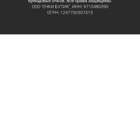
брендовых очков. Все права защищены.
ООО "ОЧКИ БУТИК", ИНН: 9715480390
ОГРН: 1247700307513