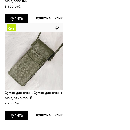
Mois, зеленый
стоимость и
9 900 руб.
сроки
рассчитывают
Купить
Купить в 1 клик
при
Хит!
оформлении
заказа в
корзине.
Срочная
доставка
По Москве
возможна
день в день,
Сумка для очков Сумка для очков
по России
Mois, оливковый
есть
9 900 руб.
экспресс-
доставка.
Купить
Купить в 1 клик
Долями
Сплит от Яндекс Пэй