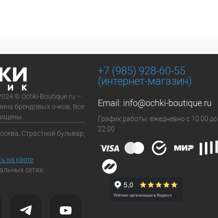
+7 (985) 928-60-55
(интернет-магазин)
2024 © Ochki-Boutique.ru —
Email:
info@ochki-boutique.ru
зина брендовых очков. Все
щищены.
График работы: ежедневно с 10:00 до
22:00
Москва, Страстной бульвар,
ь на карте
альных сетях: