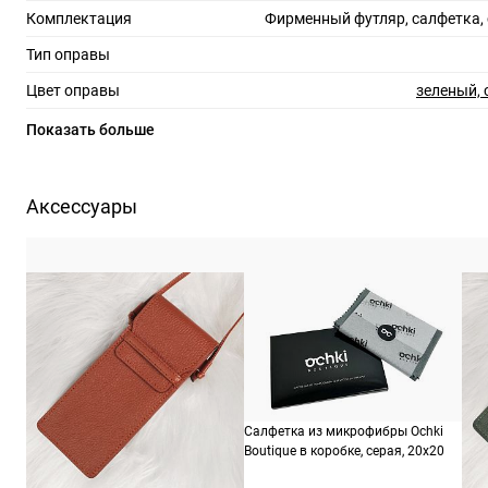
Комплектация
Фирменный футляр, салфетка,
Тип оправы
Цвет оправы
зеленый,
Материал оправы
Показать больше
Страна производства
Производитель
Сафило С.п.А., р-н. Индустриале, 7 шоссе 15, 35
Аксессуары
ШтрихКод
71
Назначение
Салфетка из микрофибры Ochki
Boutique в коробке, серая, 20х20