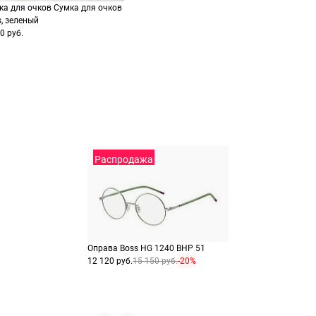
ка для очков Сумка для очков
Выберите способ опла
Оплатите покупку цел
s, зеленый
или частями в Сплит.
Оплатите часть от су
0 руб.
Продолжить пок
Продолжить пок
Распродажа
Оправа Boss HG 1240 BHP 51
12 120 руб.
15 150 руб.
-20%