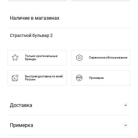
Наличие в магазинах
Страстной бульвар 2
125375, Москва г, б-р Страстной, д. 2
Только оригинальные
Сервисное обслуживание
бренды
Быстрая доставка по всей
Примерка
России
Доставка
Самовывоз
Примерка
На Страстном бульваре, 2 или в ТРЦ "Европейский".