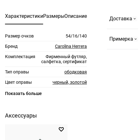
чт с 10:00 до
22:00, пт-сб
Характеристики
Размеры
Описание
Доставка
с 10:00 до
23:00
Размер очков
54/16/140
Самовывоз
Примерка
На
Бренд
Carolina Herrera
Страстном
Комплектация
Фирменный футляр,
По Москве и
бульваре, 2
салфетка, сертификат
до 10 км за
или в ТРЦ
Тип оправы
ободковая
МКАД
"Европейский".
Бесплатно,
Цвет оправы
черный, золотой
Резервируем
до 3-х пар
не более 3-х
Материал оправы
металл
Показать больше
очков,
пар на 3 дня.
Страна производства
Италия
время
примерки не
По Москве и
Производитель
Сафило С.п.А., р-н.
Аксессуары
более 15
Индустриале, 7 шоссе
до 10км за
15, 35129, Падова,
минут. Если
МКАД
Италия
очки не
По Москве —
ШтрихКод
197737212544