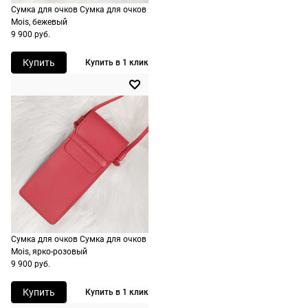
Сумка для очков Сумка для очков
России,
Mois, бежевый
стоимость и
9 900 руб.
сроки
рассчитывают
Купить
Купить в 1 клик
при
оформлении
заказа в
корзине.
Срочная
доставка
По Москве
возможна
день в день,
Сумка для очков Сумка для очков
по России
Mois, ярко-розовый
есть
9 900 руб.
экспресс-
доставка.
Купить
Купить в 1 клик