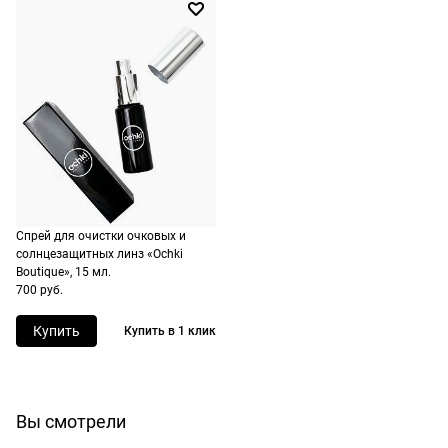
Спрей для очистки очковых и
Долями
Сплит от Яндекс Пэй
солнцезащитных линз «Ochki
Boutique», 15 мл.
700 руб.
Долями — сервис, позволяющий
Яндекс Пэй позволяет оплачивать очк
разделить оплату покупок на четыре
оправы сразу или частями через Янде
Купить
Купить в 1 клик
части. Просто оплатите часть от сумм
Сплит. Деньги списываются с банковс
заказа картой любого банка, а
карт, привязанных к аккаунту
оставшиеся три части будут списыват
пользователя в Яндексе.
автоматически с интервалом в две
Вы смотрели
Как воспользоваться
недели.