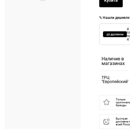
Купить
% Нашли дешевле
4
п
п
4
Наличие в
магазинах
ТРЦ
"Европейский"
121059,
Москва г, пл
Только
оригинал
Киевского
бренды
Вокзала, д. 2
Быстрая
Часы
доставка 
всей Росс
работы: вс-