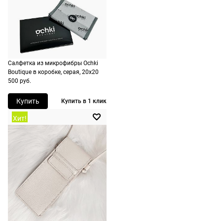
подойдут,
бесплатно,
ничего
Назначение
женские
на
оплачивать
следующий
не нужно.
день после
оформления
По России
заказа.
Салфетка из микрофибры Ochki
1500 руб.
Boutique в коробке, серая, 20х20
Доставка за
500 руб.
включая
МКАД
доставку.
оплачивается
Купить
Купить в 1 клик
Оплата
дополнительн
Хит!
очков на
— 700 руб.
месте после
независимо
примерки.
от суммы
Если очки не
выкупа.
подойдут,
дополнительн
По России
ничего
Доставляем
оплачивать
в любую
не нужно.
точку