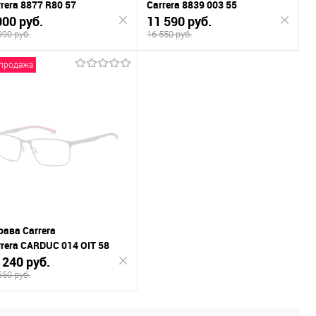
rera 8877 R80 57
Carrera 8839 003 55
000 руб.
11 590 руб.
990 руб.
16 550 руб.
продажа
Подписаться
Подписаться
К
К
внению
сравнению
В
В
ранное
избранное
рава Carrera
rrera CARDUC 014 OIT 58
 240 руб.
550 руб.
Подписаться