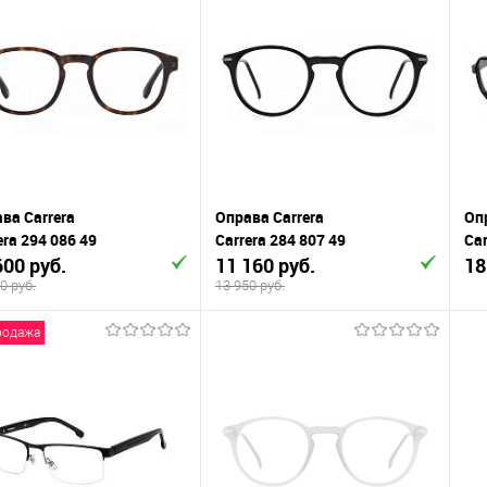
упить в 1
К
Купить в 1
К
сравнению
клик
сравнению
кли
 избранное
В наличии
В избранное
В наличии
ва Carrera
Оправа Carrera
Оп
era 294 086 49
Carrera 284 807 49
Car
600 руб.
11 160 руб.
18
0 руб.
13 950 руб.
родажа
В корзину
В корзину
упить в 1
К
Купить в 1
К
сравнению
клик
сравнению
кли
 избранное
В наличии
В избранное
В наличии