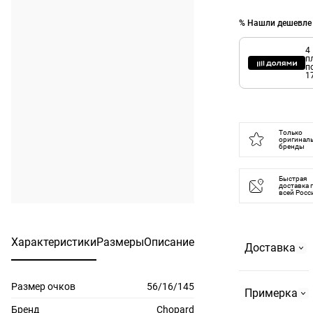
% Нашли дешевле
4
п
п
1
Только
оригинал
бренды
Быстрая
доставка 
всей Росс
Характеристики
Размеры
Описание
Доставка
Размер очков
56/16/145
Самовывоз
Примерка
На
Бренд
Chopard