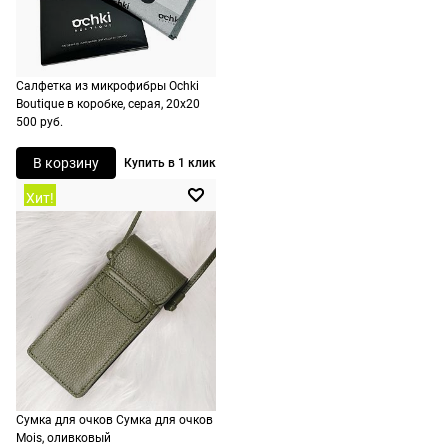
заказа в
корзине.
Срочная
Салфетка из микрофибры Ochki
доставка
Boutique в коробке, серая, 20х20
500 руб.
По Москве
возможна
В корзину
Купить в 1 клик
день в день,
Хит!
по России
есть
экспресс-
доставка.
Сумка для очков Сумка для очков
Mois, оливковый