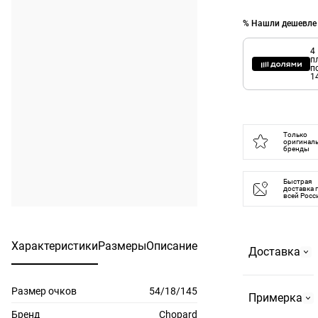
% Нашли дешевле
4
п
п
1
Только
оригинал
бренды
Быстрая
доставка 
всей Росс
Характеристики
Размеры
Описание
Доставка
Размер очков
54/18/145
Самовывоз
Примерка
На
Бренд
Chopard