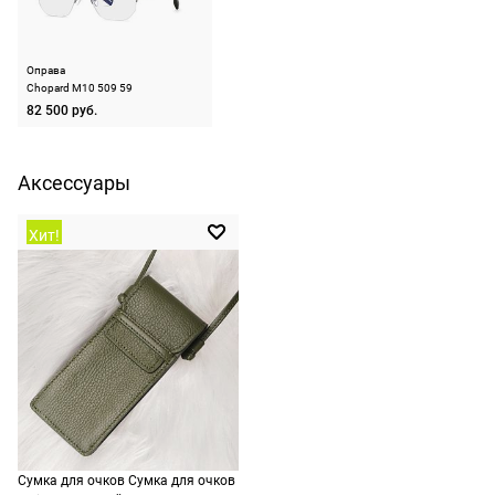
на
оплачивать
следующий
Назначение
мужские
не нужно.
день после
Оправа
оформления
Chopard M10 509 59
По России
заказа.
82 500 руб.
1500 руб.
Доставка за
включая
МКАД
Аксессуары
доставку.
оплачивается
Оплата
дополнительн
Хит!
очков на
— 700 руб.
месте после
независимо
примерки.
от суммы
Если очки не
выкупа.
подойдут,
дополнительн
По России
ничего
Доставляем
оплачивать
в любую
не нужно.
точку
Сумка для очков Сумка для очков
России,