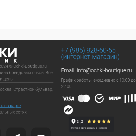
+7 (985) 928-60-55
(интернет-магазин)
2024 © Ochki-Boutique.ru —
Email:
info@ochki-boutique.ru
зина брендовых очков. Все
щищены.
График работы: ежедневно с 10:00 до
22:00
Москва, Страстной бульвар,
ь на карте
альных сетях: