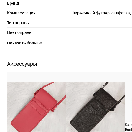
Бренд
Комплектация
Фирменный футляр, салфетка,
Тип оправы
Цвет оправы
Материал оправы
Показать больше
Страна производства
Производитель
915 Н.Мансфильд Аве, Голливуд, Калиф
Аксессуары
ШтрихКод
273
Назначение
уни
Сал
Bout