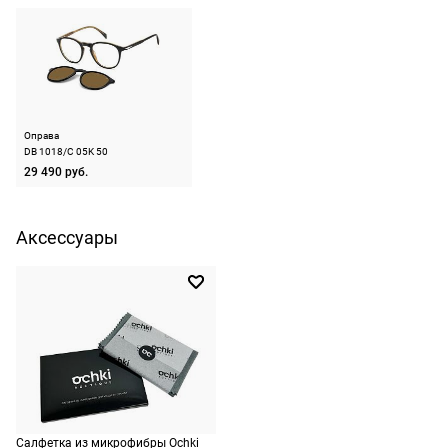
15, 35129, Падова,
минут. Если
МКАД
Италия
очки не
По Москве —
ШтрихКод
197737180515
подойдут,
бесплатно,
ничего
Назначение
мужские
на
оплачивать
следующий
не нужно.
Оправа
день после
DB 1018/C 05K 50
оформления
29 490 руб.
По России
заказа.
1500 руб.
Доставка за
включая
Аксессуары
МКАД
доставку.
оплачивается
Оплата
дополнительн
очков на
— 700 руб.
месте после
независимо
примерки.
от суммы
Если очки не
выкупа.
подойдут,
дополнительн
По России
Салфетка из микрофибры Ochki
ничего