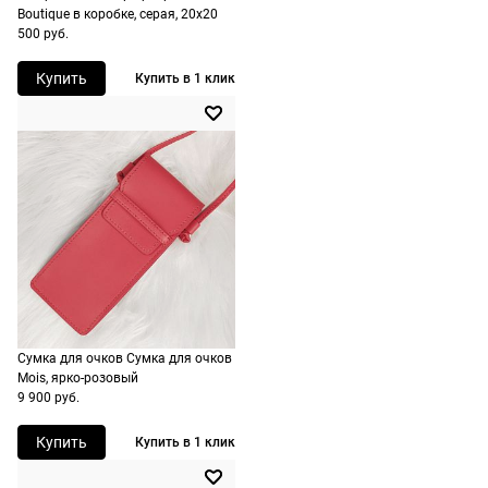
Доставляем
Boutique в коробке, серая, 20х20
оплачивать
в любую
500 руб.
не нужно.
точку
Купить
Купить в 1 клик
России,
стоимость и
сроки
рассчитывают
при
оформлении
заказа в
корзине.
Срочная
доставка
Сумка для очков Сумка для очков
По Москве
Mois, ярко-розовый
возможна
9 900 руб.
день в день,
Купить
Купить в 1 клик
по России
есть