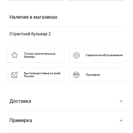
Наличие в магазинах
Страстной бульвар 2
125375, Москва г, б-р Страстной, д. 2
Только оригинальные
Сервисное обслуживание
бренды
Быстрая доставка по всей
Примерка
России
Доставка
Самовывоз
Примерка
На Страстном бульваре, 2 или в ТРЦ "Европейский".