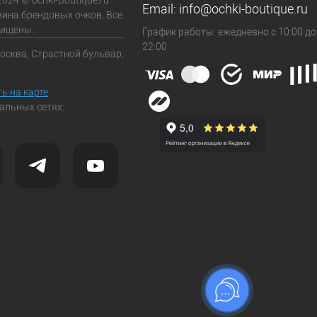
Email:
info@ochki-boutique.ru
зина брендовых очков. Все
щищены.
График работы: ежедневно с 10:00 до
22:00
Москва, Страстной бульвар,
ь на карте
альных сетях: