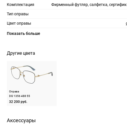
Комплектация
Фирменный футляр, салфетка, сертифик
Тип оправы
Цвет оправы
Материал оправы
Показать больше
Страна производства
Производитель
Люксоттика групп С.п.А., Италия, площадь
Другие цвета
2
ШтрихКод
805
Назначение
Оправа
DG 1356 488 55
32 200 руб.
Аксессуары