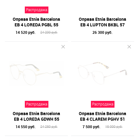
Бренд
Распродажа
Форма оправы
Оправа Etnia Barcelona
Оправа Etnia Barcelona
Тип оправы
EB 4 LOREDA PGBL 55
EB 4 LUPTON BKBL 57
14 520 руб.
26 300 руб.
24 200 руб.
Цвет линз
Цвет оправы
Технология оптики
Материал оправы
Распродажа
Распродажа
Оправа Etnia Barcelona
Оправа Etnia Barcelona
EB 4 LOREDA GDWH 55
EB 4 CLAREM PGHV 51
14 550 руб.
7 500 руб.
24 250 руб.
15 000 руб.