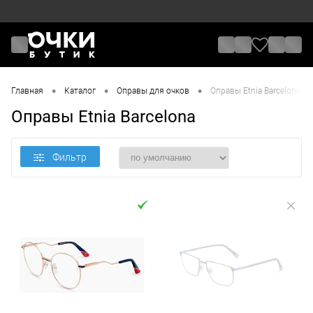
•
•
•
Главная
Каталог
Оправы для очков
Оправы Etnia Barcelona
Оправы Etnia Barcelona
Фильтр
Цена
От
До
Назначение / Пол
Отметки