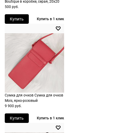
Boutique в коробке, серая, 20х20
рассчитывают
500 руб.
при
Купить
Купить в 1 клик
оформлении
заказа в
корзине.
Срочная
доставка
По Москве
возможна
день в день,
по России
есть
Сумка для очков Сумка для очков
экспресс-
Mois, ярко-розовый
доставка.
9 900 руб.
Купить
Купить в 1 клик