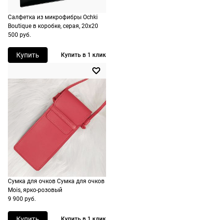
сроки
рассчитывают
Салфетка из микрофибры Ochki
Boutique в коробке, серая, 20х20
при
500 руб.
оформлении
заказа в
Купить
Купить в 1 клик
корзине.
Срочная
доставка
По Москве
возможна
день в день,
по России
есть
экспресс-
доставка.
Сумка для очков Сумка для очков
Mois, ярко-розовый
9 900 руб.
Купить
Купить в 1 клик