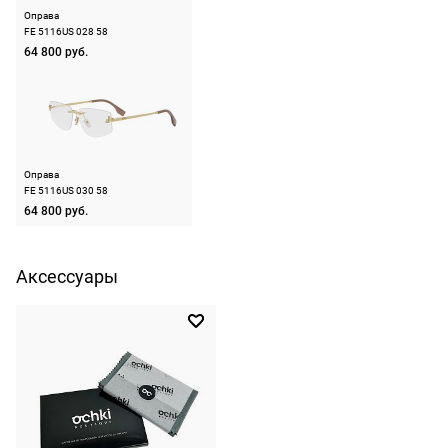
следующий
не нужно.
Оправа
день после
FE 5116US 028 58
оформления
64 800 руб.
По России
заказа.
1500 руб.
Доставка за
включая
МКАД
доставку.
оплачивается
Оплата
дополнительн
Оправа
очков на
— 700 руб.
FE 5116US 030 58
месте после
64 800 руб.
независимо
примерки.
от суммы
Если очки не
выкупа.
Аксессуары
подойдут,
дополнительн
По России
ничего
Доставляем
оплачивать
в любую
не нужно.
точку
России,
стоимость и