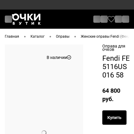
•
•
•
Главная
Каталог
Оправы
Женские оправы Fendi (Фенди)
Оправа для
очков
Fendi FE
В наличии
5116US
016 58
64 800
руб.
Купить