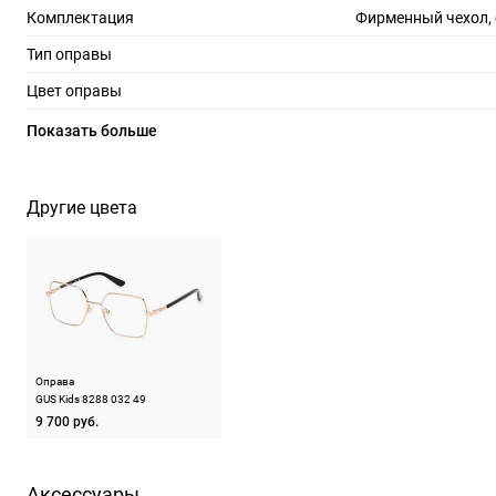
Комплектация
Фирменный чехол,
Тип оправы
Цвет оправы
Материал оправы
Показать больше
Страна производства
Производитель
Марколин С.п.А р-н Вилланова, 4, Лонгароне/
Другие цвета
ШтрихКод
88
Назначение
Оправа
GUS Kids 8288 032 49
9 700 руб.
Аксессуары