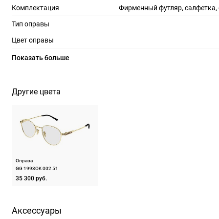
Комплектация
Фирменный футляр, салфетка,
Тип оправы
Цвет оправы
Материал оправы
Показать больше
Страна производства
Производитель
Керинг Айвеа С.п.А. Виа Альтикьеро 180, 3
Другие цвета
ШтрихКод
88
Назначение
Оправа
GG 1993OK 002 51
35 300 руб.
Аксессуары