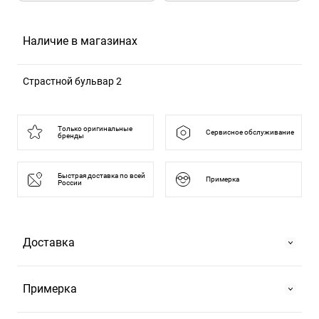
Наличие в магазинах
Страстной бульвар 2
125375, Москва г, б-р Страстной, д. 2
Только оригинальные
Сервисное обслуживание
бренды
Быстрая доставка по всей
Примерка
России
Доставка
Самовывоз
Примерка
На Страстном бульваре, 2 или в ТРЦ "Европейский".