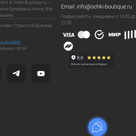
2024 © Ochki-Boutique.ru —
Email:
info@ochki-boutique.ru
зина брендовых очков. Все
щищены.
График работы: ежедневно с 10:00 до
22:00
Москва, Страстной бульвар,
ь на карте
альных сетях: